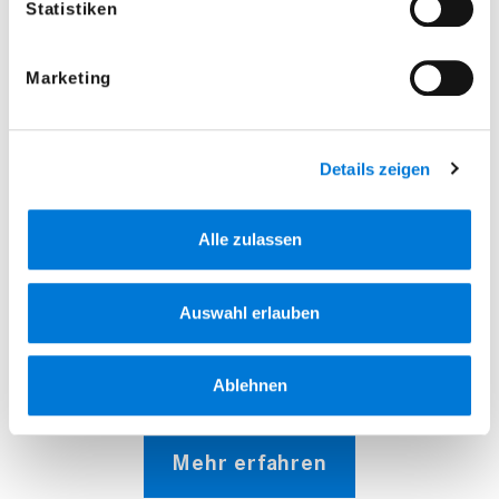
widerrufen. Weitere Informationen (auch zu
Statistiken
Datenübermittlungen) und Einstellungsmöglichkeiten
finden Sie unter "Einstellungen" und in unseren
Marketing
Datenschutzhinweisen.
Details zeigen
Alle zulassen
Auswahl erlauben
Ablehnen
Mehr erfahren