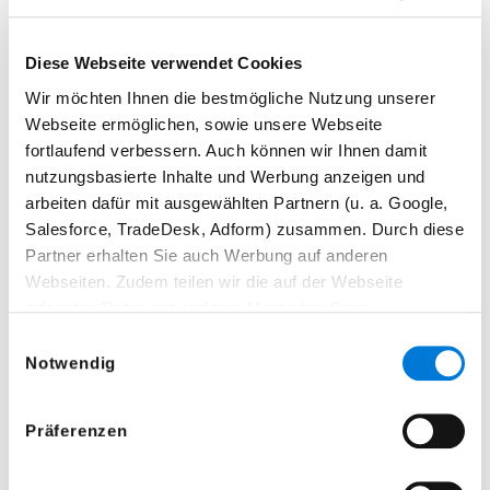
Faszinierend. Inspirierend.
Stilvoll.
Diese Webseite verwendet Cookies
Wir möchten Ihnen die bestmögliche Nutzung unserer
Webseite ermöglichen, sowie unsere Webseite
Die Mercedes-Benz Collection bietet Ihnen
fortlaufend verbessern. Auch können wir Ihnen damit
Qualität und Design im Zeichen des Sterns: Ob
nutzungsbasierte Inhalte und Werbung anzeigen und
Bekleidung, Uhren, Sonnenbrillen, Gepäck,
arbeiten dafür mit ausgewählten Partnern (u. a. Google,
Salesforce, TradeDesk, Adform) zusammen. Durch diese
Geschenkartikel oder Modellautos, unsere
Partner erhalten Sie auch Werbung auf anderen
Meisterwerke im Miniaturformat - die
Webseiten. Zudem teilen wir die auf der Webseite
hochwertigen Accessoires begleiten Sie rund um
erfassten Daten mit anderen Mercedes-Benz
Gesellschaften (Mercedes-AMG GmbH), sowie der
die Uhr. Faszinierend, inspirierend und stilvoll.
Einwilligungsauswahl
Mercedes-Benz Mobility AG, damit diese eigene
Notwendig
Angebote verbessern können und Ihnen auf Sie
zugeschnittene Werbung anzeigen können.
Präferenzen
Sie können Ihre freiwillige Zustimmung jederzeit